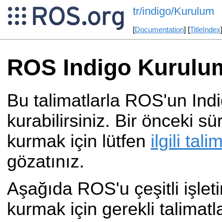
tr/indigo/Kurulum
[
Documentation
] [
TitleIndex
ROS Indigo Kurulum
Bu talimatlarla ROS'un Ind
kurabilirsiniz. Bir önceki 
kurmak için lütfen
ilgili tal
gözatınız.
Aşağıda ROS'u çeşitli işlet
kurmak için gerekli talimat