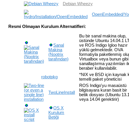
Debian Wheezy
OpenEmbedded/Yo
Resmi Olmayan Kurulum Alternatifleri:
Bu bir sanal makina olup,
üstünde Ubuntu 14.04.1 L
Sanal
ve ROS Indigo Igloo hazır
Makina
yüklü gelmektedir. OVA
(Nootrix
formatıyla paketlenmiş olu
tarafından)
Virtualbox veya bunun gibi
sanallaştırma yazılımları il
beraber kullanılabilir.
*NIX ve BSD için kaynak 
robotpkg
temelli paket yöneticisi
ROS Indigo'yu masaüstü
bilgisayara kuran basit bir
TwoLineInstall
betik dosyası (Ubuntu 13.
veya 14.04 gerektirir)
OS X
Kurulum
Betiği