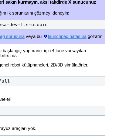
eri sakın kurmayın, aksi takdirde X sunucunuz
ğımlık sorunlarını çözmeyi deneyin:
esa-dev-lts-utopic
org sorusuna
veya bu
launchpad hatasına
gözatın
ca başlangıç yapmanız için
4 tane varsayılan
lirsiniz.
genel robot kütüphaneleri, 2D/3D simülatörler,
full
neleri
rayüz araçları yok.