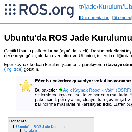
tr/jade/Kurulum/U
[
Documentation
] [
TitleIndex
Ubuntu'da ROS Jade Kurulum
Çeşitli Ubuntu platformlarına (aşağıda listeli), Debian paketlerini i
derlemeye göre çok daha verimlidir ve Ubuntu için tercih ettiğimiz k
Eğer kaynak koddan kurulum yapmanız gerekiyorsa (
tavsiye etm
(İngilizce)
gözatın.
Eğer bu paketlere güveniyor ve kullanıyorsanız
Bu paketler
Açık Kaynak Robotik Vakfı (OSRF)
sistemlerde inşa edilmekte ve barındırılmaktadır. E
paket için 1 penny almış olsaydı tüm çevrimiçi hiz
barındırma masraflarını karşılayabilirdik. Lütfen b
Contents
Ubuntu'da ROS Jade Kurulumu
Kurulum