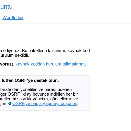
buntu
] [
WordIndex
]
u
nşa ediyoruz. Bu paketlerin kullanımı, kaynak kod
urulum şeklidir.
iyoruz
),
kaynak koddan kurulum talimatlarına
, lütfen OSRF'ye destek olun.
tarafından yönetilen ve parası ödenen
ğer OSRF, iki ay boyunca indirilen her bir
metlerimizin yıllık yönetim, güncelleme ve
ugün
OSRF'ye bağış yapmayı düşünün
.