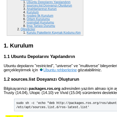
Ubuntu Depolarını Yapılandırın
sources.list Dosyanızı Oluşturun
Anahtarlarınızı Kurun
Kurulum
rosdep İlk Kurulum
Ortam Kurulumu
rosinstall Kurulumu
İnşa Tarlası Durumu
Öğreticiler
Kurulu Paketlerin Kaynak Kodunu Alın
Kurulum
Ubuntu Depolarını Yapılandırın
Ubuntu depolarını "restricted", "universe" ve "multiverse" bileşenler
gerçekleştirmek için
Ubuntu rehberlerine
gözatabiliriniz.
sources.list Dosyanızı Oluşturun
Bilgisayarınızı
packages.ros.org
adresinden yazılım alması için 
Trusty (14.04), Utopic (14.10) ve Vivid (15.04) sürümlerini destekler
sudo sh -c 'echo "deb http://packages.ros.org/ros/ubunt
/etc/apt/sources.list.d/ros-latest.list'