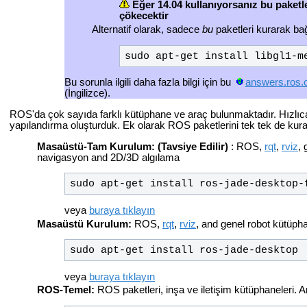
Eğer 14.04 kullanıyorsanız bu paketl
çökecektir
Alternatif olarak, sadece
bu
paketleri kurarak ba
sudo apt-get install libgl1-m
Bu sorunla ilgili daha fazla bilgi için bu
answers.ros.
(İngilizce).
ROS'da çok sayıda farklı kütüphane ve araç bulunmaktadır. Hızlı
yapılandırma oluşturduk. Ek olarak ROS paketlerini tek tek de kurabi
Masaüstü-Tam Kurulum: (Tavsiye Edilir)
: ROS,
rqt
,
rviz
, 
navigasyon and 2D/3D algılama
sudo apt-get install ros-jade-desktop-
veya
buraya tıklayın
Masaüstü Kurulum:
ROS,
rqt
,
rviz
, and genel robot kütüpha
sudo apt-get install ros-jade-desktop
veya
buraya tıklayın
ROS-Temel:
ROS paketleri, inşa ve iletişim kütüphaneleri. A