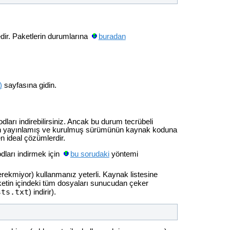
dir. Paketlerin durumlarına
buradan
)
sayfasına gidin.
arı indirebilirsiniz. Ancak bu durum tecrübeli
aketin yayınlamış ve kurulmuş sürümünün kaynak koduna
en ideal çözümlerdir.
ları indirmek için
bu sorudaki
yöntemi
rekmiyor) kullanmanız yeterli. Kaynak listesine
ketin içindeki tüm dosyaları sunucudan çeker
sts.txt
) indirir).