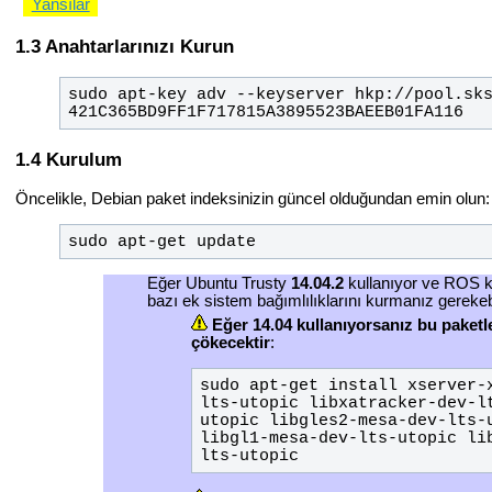
Yansılar
Anahtarlarınızı Kurun
sudo apt-key adv --keyserver hkp://pool.sks
421C365BD9FF1F717815A3895523BAEEB01FA116
Kurulum
Öncelikle, Debian paket indeksinizin güncel olduğundan emin olun:
sudo apt-get update
Eğer Ubuntu Trusty
14.04.2
kullanıyor ve ROS ku
bazı ek sistem bağımlılıklarını kurmanız gerekebi
Eğer 14.04 kullanıyorsanız bu paketl
çökecektir
:
sudo apt-get install xserver-
lts-utopic libxatracker-dev-l
utopic libgles2-mesa-dev-lts-u
libgl1-mesa-dev-lts-utopic li
lts-utopic