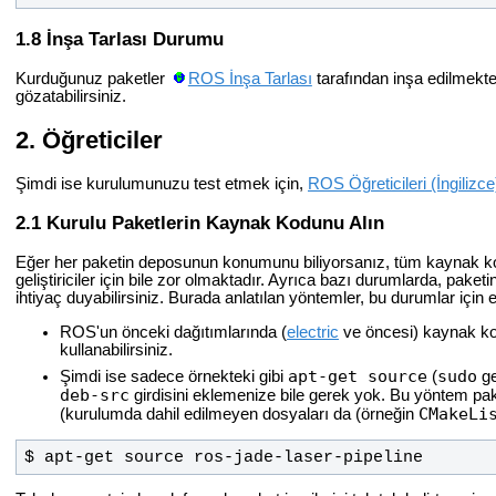
İnşa Tarlası Durumu
Kurduğunuz paketler
ROS İnşa Tarlası
tarafından inşa edilmekte
gözatabilirsiniz.
Öğreticiler
Şimdi ise kurulumunuzu test etmek için,
ROS Öğreticileri (İngilizce
Kurulu Paketlerin Kaynak Kodunu Alın
Eğer her paketin deposunun konumunu biliyorsanız, tüm kaynak kodl
geliştiriciler için bile zor olmaktadır. Ayrıca bazı durumlarda, p
ihtiyaç duyabilirsiniz. Burada anlatılan yöntemler, bu durumlar için 
ROS'un önceki dağıtımlarında (
electric
ve öncesi) kaynak kod
kullanabilirsiniz.
apt-get source
sudo
Şimdi ise sadece örnekteki gibi
(
ge
deb-src
girdisini eklemenize bile gerek yok. Bu yöntem pa
CMakeLi
(kurulumda dahil edilmeyen dosyaları da (örneğin
$ apt-get source ros-jade-laser-pipeline