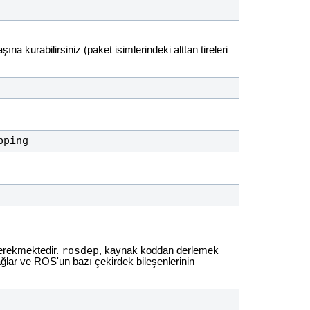
na kurabilirsiniz (paket isimlerindeki alttan tireleri
pping
rosdep
gerekmektedir.
, kaynak koddan derlemek
sağlar ve ROS'un bazı çekirdek bileşenlerinin