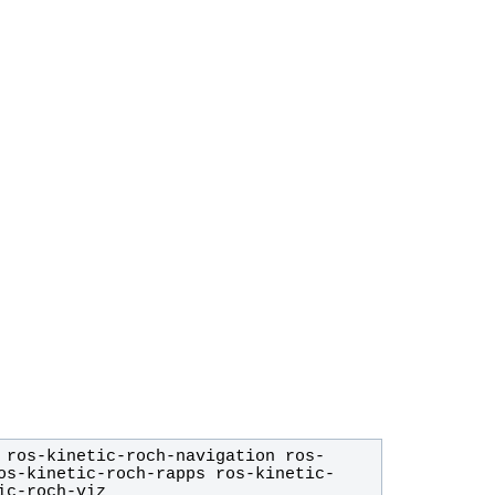
os-kinetic-roch-rapps ros-kinetic-
ic-roch-viz