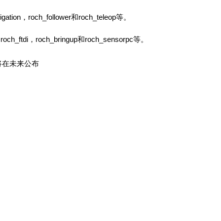
，roch_follower和roch_teleop等。
ftdi，roch_bringup和roch_sensorpc等。
器将在未来公布