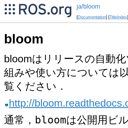
ja/bloom
[
Documentation
] [
TitleIndex
bloom
bloomはリリースの自動
組みや使い方については以
覧ください．
http://bloom.readthedocs.
bloom
通常，
は公開用ビ