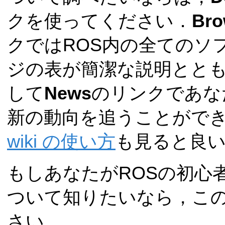
クを使ってください．
Bro
クではROS内の全てのソ
ジの表が簡潔な説明とと
して
News
のリンクであな
新の動向を追うことがで
wiki の使い方
も見ると良
もしあなたがROSの初心
ついて知りたいなら，こ
さい．