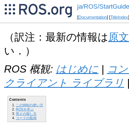
ja/ROS/StartGuid
[
Documentation
] [
TitleIndex
（訳注：最新の情報は
原文
い．）
ROS 概観:
はじめに
|
コン
クライアント ライブラリ
Contents
このWikiの使い方
ROSを学ぶ
答えの探し方
コードの取得